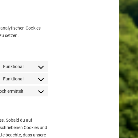
 analytischen Cookies
 zu setzen.
Funktional
Consent
to
Funktional
Consent
service
to
ch ermittelt
wordpress
Consent
service
to
polylang
service
sonstiges
es. Sobald du auf
 beschriebenen Cookies und
tte beachte, dass unsere