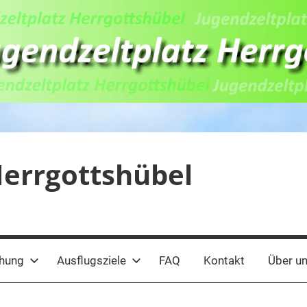
Herrgottshübel
chung
Ausflugsziele
FAQ
Kontakt
Über u