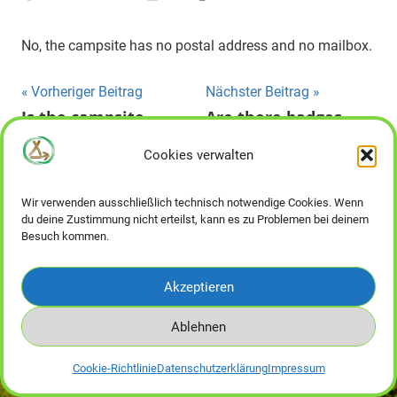
No, the campsite has no postal address and no mailbox.
Beitragsnavigation
Vorheriger Beitrag
Nächster Beitrag
Is the campsite
Are there badges
accessible by public
from the campsite
Cookies verwalten
transport?
and where can you
get them?
Wir verwenden ausschließlich technisch notwendige Cookies. Wenn
du deine Zustimmung nicht erteilst, kann es zu Problemen bei deinem
Besuch kommen.
WordPress-Theme: Mercia von ThemeZee.
Akzeptieren
Impressum
Datenschutzerklärung
AGB
Ablehnen
Cookie-Richtlinie
Datenschutzerklärung
Impressum